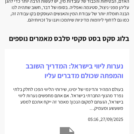
האדם, הבטיחות והכבוד של עובדות מין, יש לעשות הרבה יותר כדי להגן
עליהן מפני ניצול, סטיגמה ואפליה. בסופו של דבר, חשוב שתהיה לנו
הבנה חומלת יותר של עבודת המין והאנשים העוסקים בקו עבודה זה,
כמו גם לדחוף ליוזמות מדיניות שיתמכו ויגנו על זכויותיהם.
בלוג סקס בסט סקסי סלבס מאמרים נוספים
נערות ליווי בישראל: המדריך השובב
והמפתה שכולם מדברים עליו
בעולם המהיר והדינמי של ימינו, שירותי הליווי הפכו לחלק בלתי
נפרד מהנוף החברתי בישראל. אם אתם מחפשים נערות ליווי
בישראל, הגעתם למקום הנכון! מאמר זה ייקח אתכם למסע
משעשע ומעמיק…
27/09/2025, 05:16