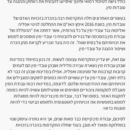
כולל גישה לטיפול רפואי וחינוך שיסייעו להבטיח את רווחתן וההגנה על
עובדות מין.
בעשורים האחרונים חלה התקדמות רבה בהכרה בזכויות האדם של
עובדות מין. בשנת 2016 אימץ האו"ם את ההחלטה לגינוי אפליה
ואלימות נגד עובדי מין על כל צורותיה, אשר דחתה את "ההפללה של
עבודת מין בהסכמה של בגירים ולהבטיח כי עובדי מין מוסמכים לממש
את זכויותיהם על בסיס שווה". זה היה צעד מכריע לקראת מתן הכרה
ושיפור ההגנה על עובדי מין.
עם זאת, יש עדיין התקדמות עצומה לעשות. זה נכון במיוחד במדינות
שבהן עבודת מין נשארת עבירה פלילית ושבהן עובדי מין הם לעתים
קרובות קורבנות של סטיגמה ואפליה. אפילו במדינות שבהן זה כבר לא
בלתי חוקי, עובדי מין עדיין עשויים להיות כפופים לחוקים המגבילים את
זכויותיהם ואת ההזדמנויות שלהם. לדוגמה, במדינות רבות עבודת המין
מוגבלת למקומות ציבוריים מסוימים או שפעילותם עשויה להיות כפופה
לתקנות האזור. בסופו של דבר, עובדות מין צריכות להיות מסוגלות
לממש בחופשיות את זכויותיהן לאוטונומיה ולחופש הביטוי כדי להיות
מוגנות כראוי.
לסיכום, עבודת מין קיימת כבר מאות שנים, אך היא נותרה עיסוק שנוי
במחלוקת ומאוד לא מובן. בעוד שחלה התקדמות בהכרה בזכויות