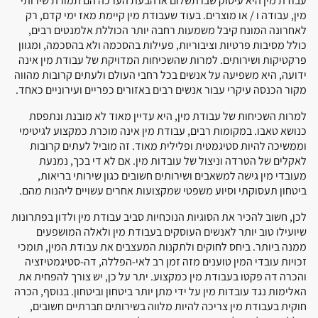
עבודת מין היא עיסוק שבו תשלום או הבעת הערכה הם תמורת שירותי
מין, עבודה ו / או מוצרים. בעוד שעבודת מין קיימת מאז ימי קדם, רק
לאחרונה המונח קיבל משמעות רחבה יותר הכוללת אלמנטים רבים,
כולל מסיבות פרטיות וציבוריות, פעילות בהסכמה ולא בהסכמה, ומגוון
פרקטיקות ושירותים. למרות שהשכיחות המדויקת של עבודת מין אינה
ידועה, היא משפיעה על אנשים בכל רחבי העולם ולעתים קרובות מהווה
מקור הכנסה עיקרי עבור אנשים רבים באזורים כפריים ועירוניים כאחד.
למרות השכיחות של עבודת מין, היא עדיין מאוד לא מובנת ונתפסת
כנושא טאבו. במקומות רבים, עבודת מין אינה מוכרת כמקצוע לגיטימי
וממשיכה להיות סטיגמטית ופלילית מאוד. זה מוביל לעתים קרובות
לאקלים של הטרדה וניצול של עובדות מין. אם לא די בכך, נמנעת
מעובדי מין גישה למשאבים ושירותים חשובים כגון שירותי בריאות,
ביטחון תעסוקתי וסיוע משפטי שמקצועות אחרים עשויים ליהנות מהם.
לכן, חשוב להכיר את הסוגיות הנוכחיות סביב עבודת מין ולדון בפתרונות
שיועילו טוב יותר לאנשים העוסקים בעבודת מין ולאלה המושפעים
ממנה ביותר. ביחס לחוקים ולתקנות המעצבים את עבודת המין, תומכי
זכויות עובדי המין טוענים מזה זמן רב לאי-הפללה, דה-סטיגמטיזציה
והכרה דה פקטו בעבודת מין כמקצוע. יתר על כן, יש צורך להפחית את
האלימות נגד עובדות מין על ידי מתן יותר ביטחון וביטחון. בנוסף, הכרה
חוקית בעבודת מין צריכה להיות מלווה בשירותים חברתיים חשובים,