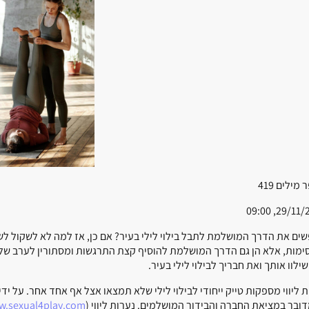
 מילים
419
29/11/2023,
ים את הדרך המושלמת לתבל בילוי לילי בעיר? אם כן, אז למה לא לשקול לש
ימות, אלא הן גם הדרך המושלמת להוסיף קצת התרגשות ומסתורין לערב שלך.
 שילוו אותך ואת חבריך לבילוי לילי בעיר.
ת ליווי מספקות טייק ייחודי לבילוי לילי שלא תמצאו אצל אף אחד אחר. על י
ובר במציאת החברה והבידור המושלמים. נערות ליווי (
.sexual4play.com