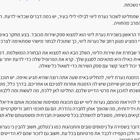
 נשכחת.
 שתחליטו לשכור נערת ליווי לבילוי לילי בעיר, יש כמה דברים שכדאי לדעת.
מרב מהחוויה.
 הראשון בשכירת נערת ליווי הוא למצוא ספק שירות מכובד. בצע מחקר באינטר
 המציע מגוון רחב של נערות ליווי, כך שתוכלו לבחור מישהי שמתאימה לצרכ
 שבחרת את שירות הליווי, השלב הבא הוא למצוא את הבחורה המושלמת. דפ
ית כאילו היא מתאימה לסגנון שלך. קרא את הפרופיל שלה כדי לדעת יותר על
 יכול ליצור קשר עם ספק השירות כדי לשאול כל שאלה.
הזמנת נערת ליווי, להחליט באיזו שעה אתה רוצה שהיא תגיע ואיפה. יש תוכ
ניים מכיוון שייתכן שיש לה הזמנות אחרות לפניכם או אחריכם. בדרך כלל, 
שכחו לתכנן את פרטי הדייט שלכם. החליטו לאן ללכת, מה לעשות ומה ללבוש
 להיראות מהמם, נערות ליווי יש גם תכונות מסוימות שהופכות אותם אידיאלי
ת וידידותית, מה שהופך אותן לחברה נהדרת. הם גם חוכמי רחוב ודיסקרטיים 
קיאים בשיחה, מסוגלים להשתלב בכל סיטואציה חברתית ומשמעותם שלא תנה
ובר בשמירה על נימוסים טובים והתנהגות כמו ג'נטלמן, חשוב להבין כי נערות 
ור ולכן הקפידו לכבד את פרטיותם בכל עת. חשוב גם לזכור שהם לא הדייטים
לכם הסכמה.