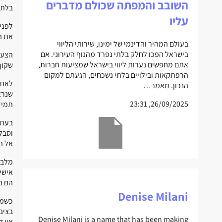
השובב והמפתה שכולם מדברים
בלתי
עליו
לפני
את ה
בעולם המהיר והדינמי של ימינו, שירותי הליווי
בישראל הפכו לחלק בלתי נפרד מהנוף העירוני. אם
הצעד
אתם מחפשים נערות ליווי בישראל שמציעות חברות,
שקוף
הרפתקאות ובילויים בלתי נשכחים, הגעתם למקום
לאחר
הנכון. מאמר…
שנרא
26/09/2025, 23:31
תמיד
בעת 
וסבל
אל ת
מלבד
אישי
הם ב
Denise Milani
כשמד
בציב
Denise Milani is a name that has been making
אין 