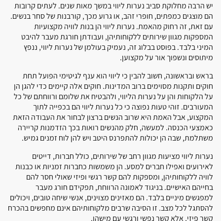
יש הרבה מחלוקת סביב נערות ליווי במשך מאות שנים. לעתים קרובות
הם מוצגים כמפתים, חופרי זהב, או גרוע מכך, קורבנות של סחר בנשים.
עם זאת, זה רחוק מהאמת. נערות ליווי הן בנות לוויה מקצועיות
המספקות מגוון שירותים ללקוחותיהן, ועבודתן חורגת מעבר להיבט
המיני בלבד. בפוסט בבלוג זה, נעמיק בעולמן של נערות ליווי, ננפץ
מיתוסים ונשפוך אור על מקצוען.
בראש ובראשונה, חשוב להבין כי ליווי הוא ענף לגיטימי הפועל תחת
חוקים ותקנות מסוימים ברוב המדינות. חוקים אלה קיימים כדי להגן הן
על הלקוחות והן על נערות הליווי, ולהבטיח את שלומם ורווחתם של כל
המעורבים. זוהי טעות נפוצה כי כל נערות ליווי הם בכפייה לתוך
המקצוע, אבל האמת היא שרוב הנשים ברצון לבחור את העבודה הזאת
כאמצעי הכנסה. למעשה, חלק מהנשים רואות בכך הזדמנות קריירה
משתלמת, שבה הן יכולות להתפרנס היטב ויש להן לוח זמנים גמיש.
נערות ליווי מציעות מגוון רחב של שירותים, כולל חברות, דייטים
לאירועים ואפילו חברים למסע. הן משמשות כחברות זמניות או כבנות
לוויה ללקוחותיהן, ומספקות להם קשר רגשי ופיזי שאולי חסר להם
בחייהם האישיים. בניגוד לאמונה הרווחת, תפקידם חורג מעבר
למפגשים מיניים בלבד. הם מאזינים מצוינים, אנשי שיחה טובים, ויכולים
להסתגל לכל מצב. זו הסיבה שרבים מלקוחותיהם אינם מחפשים בהכרח
קשר פיזי, אלא קשר נפשי ורגשי עם מישהו.