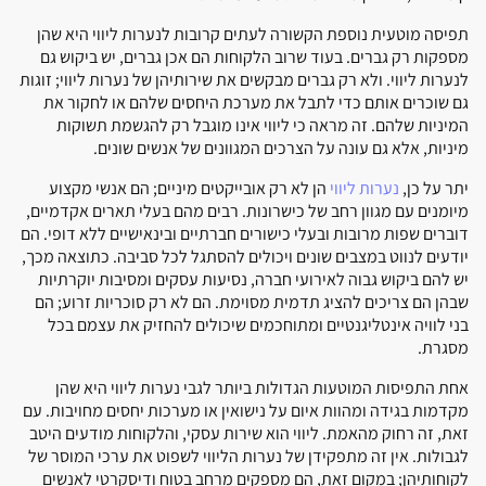
תפיסה מוטעית נוספת הקשורה לעתים קרובות לנערות ליווי היא שהן
מספקות רק גברים. בעוד שרוב הלקוחות הם אכן גברים, יש ביקוש גם
לנערות ליווי. ולא רק גברים מבקשים את שירותיהן של נערות ליווי; זוגות
גם שוכרים אותם כדי לתבל את מערכת היחסים שלהם או לחקור את
המיניות שלהם. זה מראה כי ליווי אינו מוגבל רק להגשמת תשוקות
מיניות, אלא גם עונה על הצרכים המגוונים של אנשים שונים.
יתר על כן,
נערות ליווי
הן לא רק אובייקטים מיניים; הם אנשי מקצוע
מיומנים עם מגוון רחב של כישרונות. רבים מהם בעלי תארים אקדמיים,
דוברים שפות מרובות ובעלי כישורים חברתיים ובינאישיים ללא דופי. הם
יודעים לנווט במצבים שונים ויכולים להסתגל לכל סביבה. כתוצאה מכך,
יש להם ביקוש גבוה לאירועי חברה, נסיעות עסקים ומסיבות יוקרתיות
שבהן הם צריכים להציג תדמית מסוימת. הם לא רק סוכריות זרוע; הם
בני לוויה אינטליגנטיים ומתוחכמים שיכולים להחזיק את עצמם בכל
מסגרת.
אחת התפיסות המוטעות הגדולות ביותר לגבי נערות ליווי היא שהן
מקדמות בגידה ומהוות איום על נישואין או מערכות יחסים מחויבות. עם
זאת, זה רחוק מהאמת. ליווי הוא שירות עסקי, והלקוחות מודעים היטב
לגבולות. אין זה מתפקידן של נערות הליווי לשפוט את ערכי המוסר של
לקוחותיהן; במקום זאת, הם מספקים מרחב בטוח ודיסקרטי לאנשים