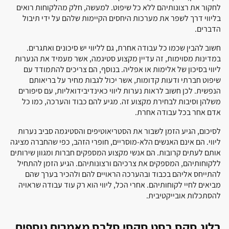
לחקור את רצונותיהם ללא כל שיפוט. למעשה, חלק מהלקוחות רואים
בליווי דרך לשפר את מערכות היחסים הקיימות שלהם על ידי תיבול
הדברים.
חשוב להבין שכמו כל עבודה אחרת, גם לליווי יש סיכונים ואתגרים.
במדינות מסוימות, זה עדיין מקצוע סטיגמה, אשר מעמיד את הנערות
ליווי בסיכון של אלימות או אפליה. בנוסף, הם צריכים להתמודד עם
שיפוט חברתי ודעות קדומות, אשר יכול לגבות מחיר על בריאותם
הנפשית. לכן חשוב לראות נערות ליווי כאינדיבידואליות, עם סיפורים
משלהן וסיבות לבחירת מקצוע זה. מגיע להם כבוד והערכה, כמו כל
אדם אחר בכל עבודה אחרת.
לסיכום, הגיע הזמן לשבור את הסטריאוטיפים והסטיגמה סביב נערות
ליווי. הם אינם האנשים הלא-מוסריים, חופרי הזהב, כפי שהחברה מציגה
אותם לעתים קרובות. הם אנשי מקצוע המספקים חברות ומגוון שירותים
ללקוחותיהם, המספקים את צרכיהם ורצונותיהם. הגיע הזמן להתחיל
להתייחס אליהם בכבוד ובהערכה הראויים להם ולהכיר בערך שהם
מביאים לחיי לקוחותיהם. אחרי הכל, ליווי הוא רק עוד עבודה שראויה
להסתכלות אובייקטיבית.
בלוג סקס בסט סקסי סלבס מאמרים נוספים