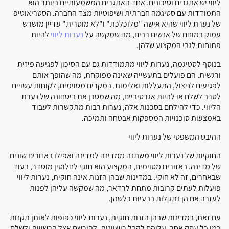
ליווי יש אתגרים וסיכונים. אחד האתגרים המשמעותיים ביותר הוא
התמודדות עם סטיגמה חברתית ושיפוטיות מצד החברה. הסטריאוטיפ
של נערת ליווי שהיא אישה "מלוכלכת" ו"לא מוסרית" עדיין מושרש
עמוק במוחם של אנשים רבים, מה שמקשה על
נערות ליווי
להיות
פתוחות לגבי המקצוע שלהן.
בנוסף לסטיגמה, נערות ליווי מתמודדות גם עם הסיכון לפגיעה פיזית
ורגשית. הם פועלים בתעשייה שאינה מפוקחת, מה שהופך אותם
לפגיעים לניצול, התעללות ואלימות. במקרים מסוימים, לקוחות עשויים
לסרב לשלם או להיות אגרסיביים, מה שמסכן את ביטחונה של נערת
הליווי. כדי להילחם בסכנות אלה, נערות רבות מתקשרות לעבוד
באמצעות סוכנויות המספקות אבטחה ותמיכה.
ההיבט המשפטי של נערות ליווי
החוקיות של נערות ליווי משתנה ממדינה למדינה ואפילו באזורים שונים
של מדינה. באזורים מסוימים, המקצוע הוא חוקי לחלוטין מוסדר, בעוד
שבאחרים, זה לא חוקי. במדינות שבהן הזנות אינה חוקית, נערות ליווי
פועלות לעתים קרובות מתחת לרדאר, מה שמקשה עליהן לפנות
לעזרה אם הן נתקלות בבעיות כלשהן.
עם זאת, במדינות שבהן הזנות חוקית, נערות ליווי כפופות לאותן תקנות
כמו כל עסק אחר. עליהם לקבל רישיונות, להירשם אצל הרשויות ולשלם