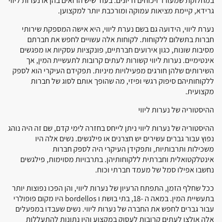
במחלוקת שמעורר ויכוחים ודיונים. בעוד שיש הרואים בהן או נערות ליווי
גרידא, קיימת מציאות עמוקה ומורכבת יותר למקצוען.
נערת ליווי, הידועה גם בשם נערת ליווי, היא אישה המספקת שירותי
חברות בתשלום ללקוחות. לקוחות אלה עשויים לחפש את חברתם
מסיבות שונות, כגון אירועים חברתיים, פונקציות עסקיות או מפגשים
אינטימיים. נערות ליווי קשורות לעתים קרובות לתעשיית המין, אך
השירותים שלהן חורגים מפעילויות מיניות. תפקידם העיקרי הוא לספק
ללקוחותיהם סיפוק רגשי ופיזי, מה שהופך אותם לסוג של חברות
מקצועית.
ההיסטוריה של נערות ליווי
ההיסטוריה של נערות ליווי ניתן לייחס בחזרה לימי קדם, שם זה היה נוהג
נפוץ עבור גברים עשירים יש חצרנים או פילגשים. נשים אלה היו
משכילות ותרבותיות, ותפקידן העיקרי היה לספק חברות
אינטלקטואלית וחברתית ללקוחותיהן. בתרבויות מסוימות, פילגשים
נחשבו אפילו סמל של מעמד חברתי וכוח.
ככל שחלף הזמן, התפתח הרעיון של נערות ליווי, והן הפכו נפוצות יותר
בתעשיית המין. במאה ה -18, בתי בושת ו bordellos היו מקום פופולרי
עבור גברים לחפש את החברה של נערות ליווי. נשים שעבדו במפעלים
אלה אולצו לעתים קרובות לעסוק במקצוע והיו נתונות להתעללות