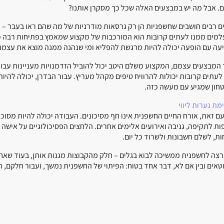
ם. אבל מה יש במבצעים האלה שכל כך מסקרן אותנו?
ם רבים חושבים שחשפניות הן רק גרסאות מודרניות של מה שהם ראו בעבר –
מים ממנו לעתים קרובות הוא המורכבות של מקצוע שמאמץ בפתיחות רבה כל כ
עה עם הופעה יכולה להיות מרגשת להפליא ומי שנהנה ממנה מוצא את עצמו ש
 המבצעים עצמם, המקצוע משלם היטב יכול להוביל הזדמנויות מעניינות עבו
לעתים קרובות יכולות להרוויח טיפים מקהל מעריץ. עבור הבדרן, יכולה לה
טחון שמגיע עם מעשה כזה.
מת נערות ליווי
עם זאת, אורח החיים החשפנית אינו חף מסיכונים. העבודה יכולה להיות מסוכנת
ות לתקיפה, גניבה ואירועים אלימים אחרים. הלחצים הפסיכולוגיים על אישה 
ות, לשלם חשבונות ולשרוד כל יום.
צה לחשפנית ממשיכה לבוא בגלים – חלק מהקבוצות מגנות אותן, בעוד שאחר
וטאים ובין אם לא, דבר אחד בטוח: הפיתוי של החשפנית נמשך, ועבור חלקם,