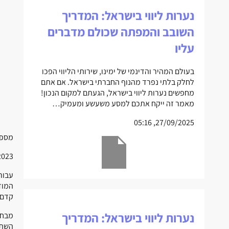
נערות ליווי בישראל: המדריך
השובב והמפתה שכולם מדברים
עליו
בעולם המהיר והדינמי של ימינו, שירותי הליווי הפכו
לחלק בלתי נפרד מהנוף החברתי בישראל. אם אתם
מחפשים נערות ליווי בישראל, הגעתם למקום הנכון!
מאמר זה ייקח אתכם למסע משעשע ומעמיק…
27/09/2025, 05:16
מספר
 07:54
עבור
המוד
קדם,
נערות ליווי בישראל: המדריך
מבחי
השתנ