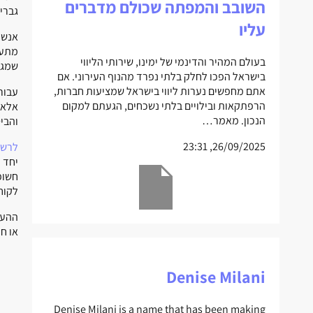
השובב והמפתה שכולם מדברים
גברי
עליו
אנשי
מתעל
בעולם המהיר והדינמי של ימינו, שירותי הליווי
שמגי
בישראל הפכו לחלק בלתי נפרד מהנוף העירוני. אם
אתם מחפשים נערות ליווי בישראל שמציעות חברות,
עבור
הרפתקאות ובילויים בלתי נשכחים, הגעתם למקום
אלא 
הנכון. מאמר…
והבי
26/09/2025, 23:31
לרשי
יחד 
חשופ
לקוח
ההער
או ח
Denise Milani
Denise Milani is a name that has been making