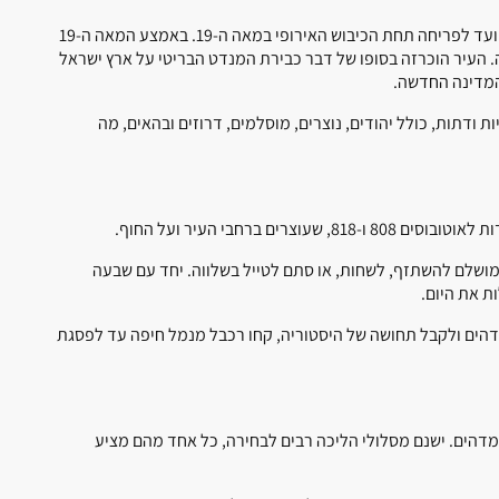
לחיפה היסטוריה עשירה ומפוארת, מהיותה חלק מההתיישבות הפיניקית העתיקה ועד לפריחה תחת הכיבוש האירופי במאה ה-19. באמצע המאה ה-19
ה. העיר הוכרזה בסופו של דבר כבירת המנדט הבריטי על ארץ ישראל
ת ודתות, כולל יהודים, נוצרים, מוסלמים, דרוזים ובהאים, מה
ברחבי העיר ועל החוף.
המושלם להשתזף, לשחות, או סתם לטייל בשלווה. יחד עם שבעה
ת את היום.
דהים ולקבל תחושה של היסטוריה, קחו רכבל מנמל חיפה עד לפסגת
דהים. ישנם מסלולי הליכה רבים לבחירה, כל אחד מהם מציע