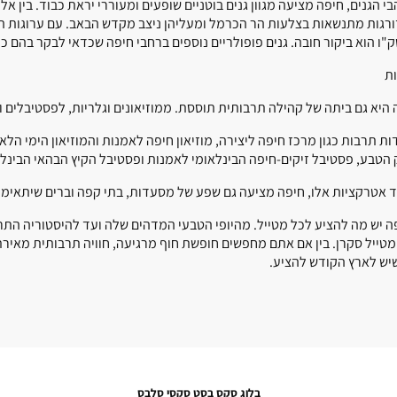
בי הגנים, חיפה מציעה מגוון גנים בוטניים שופעים ומעוררי יראת כבוד. בין
רגות מתנשאות בצלעות הר הכרמל ומעליהן ניצב מקדש הבאב. עם ערוגות ה
ו הוא ביקור חובה. גנים פופולריים נוספים ברחבי חיפה שכדאי לבקר בהם כוללים את גני פראן וילסון, e
ת
 היא גם ביתה של קהילה תרבותית תוססת. ממוזיאונים וגלריות, לפסטיבלים ו
ת תרבות כגון מרכז חיפה ליצירה, מוזיאון חיפה לאמנות והמוזיאון הימי הלאו
 הטבע, פסטיבל זיקים-חיפה הבינלאומי לאמנות ופסטיבל הקיץ הבהאי הבינלא
 אטרקציות אלו, חיפה מציעה גם שפע של מסעדות, בתי קפה וברים שיתאימו
ה יש מה להציע לכל מטייל. מהיופי הטבעי המדהים שלה ועד להיסטוריה התרב
מטייל סקרן. בין אם אתם מחפשים חופשת חוף מרגיעה, חוויה תרבותית מאירת 
יש לארץ הקודש להציע.
בלוג סקס בסט סקסי סלבס