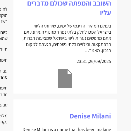
השובב והמפתה שכולם מדברים
עליו
הוקם
בשנת 1923. עם הכרזת העצמאות בשנת 1948 הוכרזה חיפה כחלק 
בעולם המהיר והדינמי של ימינו, שירותי הליווי
בישראל הפכו לחלק בלתי נפרד מהנוף העירוני. אם
כיום
אתם מחפשים נערות ליווי בישראל שמציעות חברות,
שהופ
הרפתקאות ובילויים בלתי נשכחים, הגעתם למקום
תייר
הנכון. מאמר…
חיפה ה
26/09/2025, 23:31
עבור
מהחו
חיפה
הר ה
טבע
Denise Milani
מלמט
נקוד
Denise Milani is a name that has been making