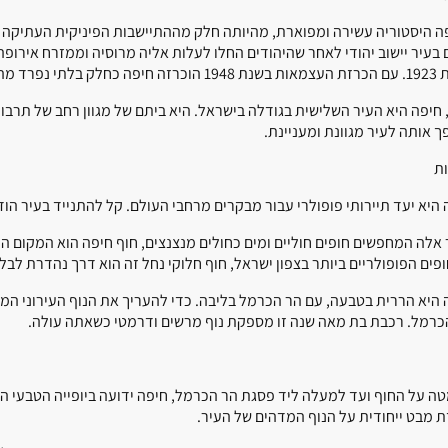
 בעיר יישוב יהודי לאחר שהיהודים החלו לעלות אליה מרוסיה וממזרח אירופ
בלתי נפרד מהמדינה החדשה.
, חיפה היא העיר השלישית בגודלה בישראל. היא ביתם של מגוון רחב של תרבויו
ך אותה לעיר מגוונת ומעניינת.
ות
יא יעד תיירותי פופולרי עבור מבקרים מרחבי העולם. קל להתנייד בעיר הודות לאוטובוסים 808 ו-818, שעוצרים 
 אלה המחפשים חופים חוליים ומים כחולים מנצנצים, חוף חיפה הוא המקום 
פים הפופולריים ביותר בצפון ישראל, חוף חלוקי נחל זה הוא דרך נהדרת לבלו
 היא הררית בטבעה, עם הר הכרמל בליבה. כדי להעריך את הנוף העירוני המ
כרמל. רכבת בת מאה שנה זו מספקת נוף מרשים ודרמטי כשאתה עולה.
ה על החוף ועד למעלה ליד פסגת הר הכרמל, חיפה ידועה ביופייה הטבעי המ
ת מבט ייחודית על הנוף המדהים של העיר.