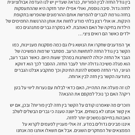
בין גודל החזה לבין הפוריות, כנראה שעדיין יש לנו העדפה אבולוציונית
לחזה גדול. סיבה נוספת, ואולי אפילו יותר חזקה היא שההתעסקות
בחזה גורמת לגברים להפרשת אותם ההורמונים שהופרשו בתקופת
הינקות. או אולי רצון בלתי מודע לחוות את אותן ההרגשות החמימים של
הילדות בחיקה של האם האוהבת. לא במקרה גברים מתנהגים כמו
ילדים כאשר הם רואים ציצי…
אך המדענים שחקרו את הנושא גילו גם כמה מסקנות מעניינות, כמו
הקשר בין גודל החזה לתחושת הרעב. מסתבר שרמות המשיכה של
הגבר אל החזה יכולה להשתנות במהלך שעות היום. כאשר הגבר רעב,
הוא מגלה משיכה גדולה יותר לעבר החזה. ההסבר לכך הוא דווקא
הגיוני, הרי החזה משמש להזנת התינוק וכך מתקבע אצלנו הגברים
בתודעה הקשר בין חזה לבין ארוחה.
לנו זה מעלה את התהייה, האם כדאי לבלות עם נערות ליווי על בטן
ריקה? האם כך נוכל למקסם את ההנאה?
וזוכרים מה שאמרנו קודם על הקשר בין חזה לבין פוריות? ובכן, אם יש
אין קשר אנחנו לא בטוחים. אבל ישנה טענה כי גברים הבשלים לשלב
האבהות בחייהם נמשכים יותר לחזה.
איננו מבינים גדולים במדע. זה אולי מעניין לפעמים לקרוא על
הממצאים של המחקרים השונים. אבל אם תשאלו אותנו מה אנחנו