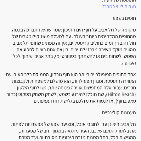
נערות ליווי במרכז
חופים בשפע
מיקומה של תל אביב על חוף הים התיכון אומר שהיא התברכה בכמה
מהחופים המדהימים ביותר בעולם. עם למעלה מ-16 קילומטרים של
חול זהוב רך ומים כחולים קריסטליים, אין זה מפתיע שחופי תל אביב
מהווים מוקד משיכה מרכזי לתיירים. בין אם אתם רוצים לספוג את
השמש, לשחות בים או להשתתף בספורט ימי, בתל אביב יש חוף לכל
העדפה.
אחד החופים הפופולריים ביותר הוא חוף גורדון, הממוקם בלב העיר. עם
האווירה התוססת ומגוון הפעילויות, הוא מושלם למשפחות ולקבוצות
חברים. עבור אלה המחפשים אווירה נינוחה יותר, גשו לחוף הילטון
(Hilton Beach), שם תוכלו להירגע בשמש, לשחק משחק מטקוט (כדור
סאפ בחוף), או לנסות את מזלכם בגלישת רוח ועפיפונים.
תענוגות קולינריים
תל אביב היא גן עדן לחובבי אוכל, ומציעה שפע של אפשרויות לפתות
את בלוטות הטעם שלכם. העיר מתגאה במגוון רחב של מסעדות,
המגישות הכל, החל ממנות מזרח תיכוניות מסורתיות ועד מטבח