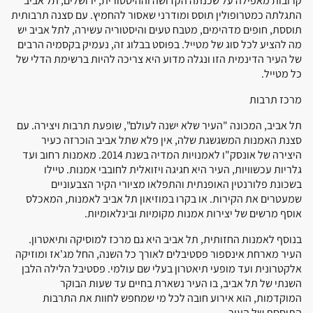
קרובות מאפילה על שכנתה הקדושה וההיסטורית, ירושלים, תל אביב
התגלתה כמטרופולין תוסס ומודרני שאסור להחמיץ. עם סצנה תרבותית
תוססת, חופים מדהימים, מטבח טעים והיסטוריה עשירה, לתל אביב יש
מה להציע לכל סוג של מטייל. בפוסט בבלוג זה, נעמיק בקסמיה הרבים
של העיר הדינמית הזו ונגלה מדוע היא צריכה להיות ברשימת הדלי של
כל מטייל.
מרכז תרבות
תל אביב, המכונה "העיר שלא ישנה לעולם", שופעת תרבות ויצירה. עם
סצנת האמנות המשגשגת שלה, אין פלא שתל אביב הוכרזה כעיר
היצירה של אונסק"ו לאמנויות המדיה בשנת 2014. מאמנות רחוב ועד
גלריות עכשוויות, העיר היא חגיגה ויזואלית לחובבי אמנות. טיילו
בשכונת פלורנטין האופנתית והתפלאו מציורי הקיר הצבעוניים
שמעטרים את הקירות. או בקרו במוזיאון תל אביב לאמנות, המאכלס
אוסף מרשים של יצירות אמנות מקומיות ובינלאומיות.
בנוסף לאמנות החזותית, תל אביב היא גם מרכז למוסיקה ותיאטרון.
העיר מארחת אינספור פסטיבלים לאורך כל השנה, החל מג'אז ומוזיקה
אלקטרונית ועד מופעי תיאטרון בעלי שם עולמי. פסטיבל הלילה הלבן
השנתי של תל אביב, בו העיר נשארת בחיים עד שעות הבוקר
המוקדמות, הוא אירוע חובה לכל מי שמחפש לחוות את התרבות
התוססת של העיר.