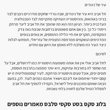
עיר של ניגודים
תל אביב היא עיר של ניגודים, שבה גורדי שחקים מודרניים ניצבים לצד
בנייני באוהאוס, וההיסטוריה העתיקה מתקיימת לצד הטכנולוגיה
העדכנית ביותר. הגיוון הזה הוא מה שהופך את תל אביב ליעד מרתק
וייחודי כל כך. בין אם אתם משוטטים ברחובות שכונת נווה צדק
המקסימה, חוקרים את חיי הלילה התוססים, או צופים בנופים
המדהימים הנשקפים ממרפסת התצפית של עזריאלי, תופתעו לגלות
כיצד העיר הזו משלבת ללא מאמץ את הישן עם החדש.
לסיכום
לתל אביב אולי אין את אותה משמעות היסטורית כמו לירושלים, אבל על
מה שחסר לה בחורבות עתיקות, היא יותר ממפצה בתרבות תוססת,
חופים יפים, אוכל טעים והיסטוריה מרתקת. לעיר קוסמופוליטית זו יש
קסם ייחודי שיתפוס את ליבכם וישאיר אתכם כמהים לעוד. לכן, בפעם
הבאה שאתם מתכננים טיול לישראל, הקפידו להוסיף את תל אביב
למסלול הטיול שלכם לחוויה בלתי נשכחת.
בלוג סקס בסט סקסי סלבס מאמרים נוספים