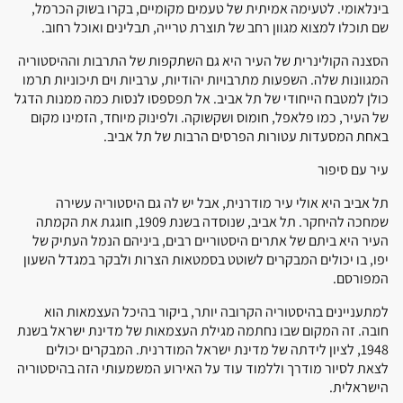
בינלאומי. לטעימה אמיתית של טעמים מקומיים, בקרו בשוק הכרמל,
שם תוכלו למצוא מגוון רחב של תוצרת טרייה, תבלינים ואוכל רחוב.
הסצנה הקולינרית של העיר היא גם השתקפות של התרבות וההיסטוריה
המגוונות שלה. השפעות מתרבויות יהודיות, ערביות וים תיכוניות תרמו
כולן למטבח הייחודי של תל אביב. אל תפספסו לנסות כמה ממנות הדגל
של העיר, כמו פלאפל, חומוס ושקשוקה. ולפינוק מיוחד, הזמינו מקום
באחת המסעדות עטורות הפרסים הרבות של תל אביב.
עיר עם סיפור
תל אביב היא אולי עיר מודרנית, אבל יש לה גם היסטוריה עשירה
שמחכה להיחקר. תל אביב, שנוסדה בשנת 1909, חוגגת את הקמתה
העיר היא ביתם של אתרים היסטוריים רבים, ביניהם הנמל העתיק של
יפו, בו יכולים המבקרים לשוטט בסמטאות הצרות ולבקר במגדל השעון
המפורסם.
למתעניינים בהיסטוריה הקרובה יותר, ביקור בהיכל העצמאות הוא
חובה. זה המקום שבו נחתמה מגילת העצמאות של מדינת ישראל בשנת
1948, לציון לידתה של מדינת ישראל המודרנית. המבקרים יכולים
לצאת לסיור מודרך וללמוד עוד על האירוע המשמעותי הזה בהיסטוריה
הישראלית.